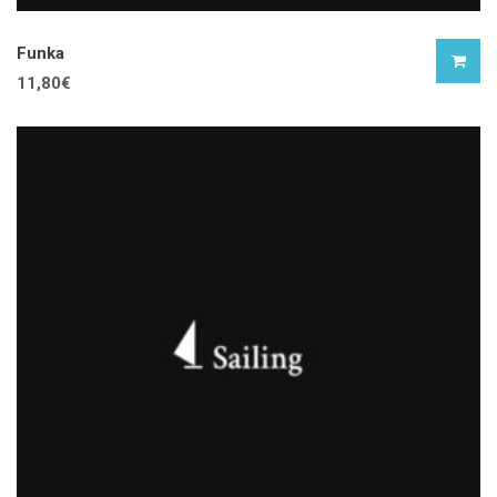
Funka
11,80
€