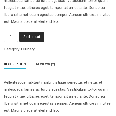
malesuada fames ac turpis egestas. Vestibulum tortor quam,
feugiat vitae, ultricies eget, tempor sit amet, ante. Donec eu
libero sit amet quam egestas semper. Aenean ultricies mi vitae
est. Mauris placerat eleifend leo.
Fursten
Add to cart
hutchen
quantity
Category:
Culinary
DESCRIPTION
REVIEWS (2)
Pellentesque habitant morbi tristique senectus et netus et
malesuada fames ac turpis egestas. Vestibulum tortor quam,
feugiat vitae, ultricies eget, tempor sit amet, ante. Donec eu
libero sit amet quam egestas semper. Aenean ultricies mi vitae
est. Mauris placerat eleifend leo.